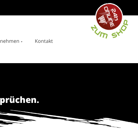
rnehmen
Kontakt
tion
Search
for:
sprüchen.