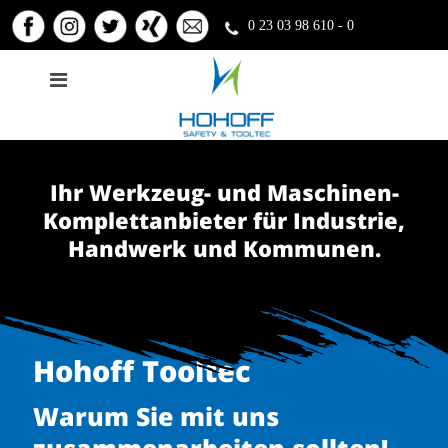
Skip
Tooltec
to
0 23 03 98 610 - 0
content
Open
Main
Main
Menu
Navigation
Main
Left
Search
Navigation
Ihr Werkzeug- und Maschinen-
for:
Komplettanbieter für Industrie,
Handwerk und Kommunen.
Hohoff Tooltec
Warum Sie mit uns