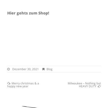
Hier gehts zum Shop!
Dezember
Dezember 30, 2021
Blog
30,
2021
Previous
Merry christmas & a
Milwaukee – Nothing but
Post
Post
Next
happy new year
HEAVY DUTY
:
Post
navigation
: