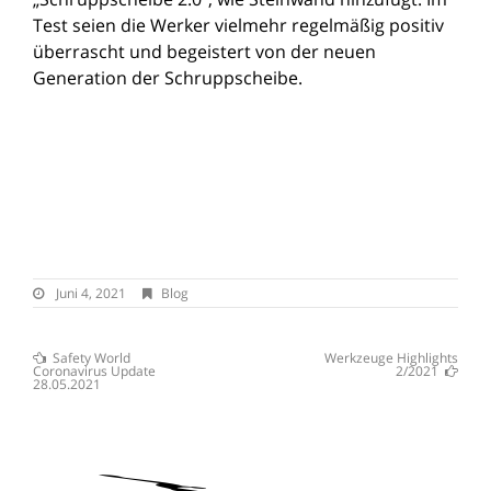
Test seien die Werker vielmehr regelmäßig positiv
überrascht und begeistert von der neuen
Generation der Schruppscheibe.
Juni
Juni 4, 2021
Blog
4,
2021
Previous
Safety World
Werkzeuge Highlights
Post
Post
Next
Coronavirus Update
2/2021
:
Post
28.05.2021
navigation
: